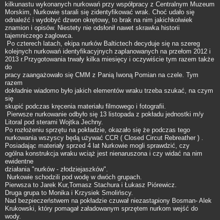
kilkunastu wykonanych nurkowań przy współpracy z Centralnym Muzeum
Morskim, Nurkowie starali się zidentyfikować wrak. Choć udało się
odnaleźć i wydobyć dzwon okrętowy, to brak na nim jakichkolwiek
znamion i opisów. Niestety nie odsłonił nawet skrawka historii
tajemniczego żaglowca.
Po czterech latach, ekipa nurków Baltictech decyduje się na szereg
kolejnych nurkowań identyfikacyjnych zaplanowanych na przełom 2012 i
2013 r.Przygotowania trwały kilka miesięcy i oczywiście tym razem także
do
pracy zaangażowało się CMM z Panią Iwoną Pomian na czele. Tym
razem
dokładnie wiadomo było jakich elementów wraku trzeba szukać, na czym
się
skupić podczas kręcenia materiału filmowego i fotografii.
Pierwsze nurkowanie odbyło się 13 listopada z pokładu jednostki m/y
Litoral pod sterami Wojtka Jechny.
Po rozłożeniu sprzętu na pokładzie, okazało się że podczas tego
nurkowania wszyscy będą używać CCR ( Closed Circut Rebreather ) .
Posiadając materiały sprzed 4 lat Nurkowie mogli sprawdzić, czy
ogólna konstrukcja wraku wciąż jest nienaruszona i czy widać na nim
ewidentne
działania "nurków - złodziejaszków".
Nurkowie schodzili pod wodę w dwóch grupach.
Pierwsza to Jarek Kur,Tomasz Stachura i Łukasz Piórewicz.
Druga grupa to Monika i Krzysiek Smolińscy.
Nad bezpieczeństwem na pokładzie czuwał niezastąpiony Bosman- Alek
Krukowski, który pomagał załadowanym sprzętem nurkom wejść do
wody.