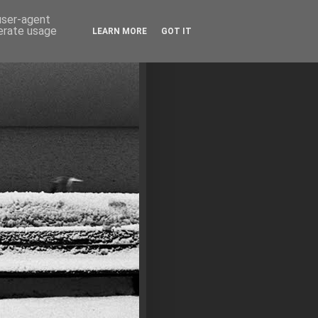
 user-agent
nerate usage
LEARN MORE
GOT IT