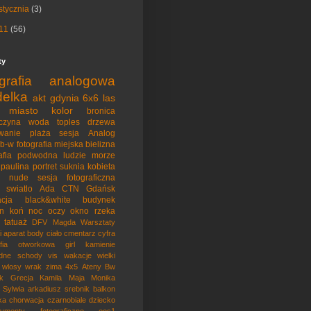
stycznia
(3)
11
(56)
ty
ografia analogowa
elka
akt
gdynia
6x6
las
miasto
kolor
bronica
czyna
woda
toples
drzewa
wanie
plaża
sesja
Analog
b-w
fotografia miejska
bielizna
rafia podwodna
ludzie
morze
paulina
portret
suknia
kobieta
nude
sesja fotograficzna
swiatlo
Ada
CTN
Gdańsk
acja
black&white
budynek
on
koń
noc
oczy
okno
rzeka
tatuaż
DFV
Magda
Warsztaty
i
aparat
body
ciało
cmentarz
cyfra
afia otworkowa
girl
kamienie
dne
schody
vis
wakacje
wielki
wlosy
wrak
zima
4x5
Ateny
Bw
k
Grecja
Kamila
Maja
Monika
Sylwia
arkadiusz srebnik
balkon
ka
chorwacja
czarnobiale
dziecko