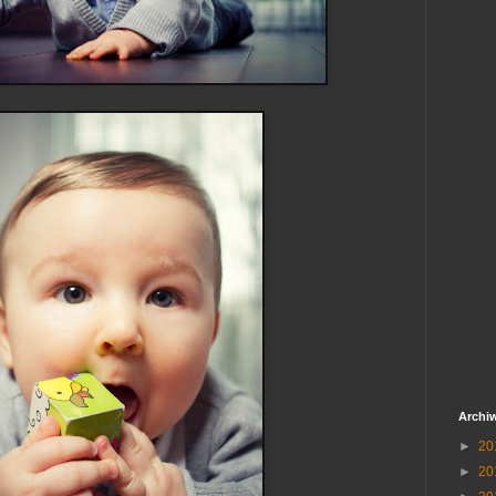
Archi
►
20
►
20