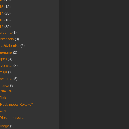
16
(15)
15
(18)
14
(29)
13
(16)
12
(35)
grudnia
(1)
listopada
(3)
października
(2)
sierpnia
(2)
lipca
(3)
czerwca
(3)
maja
(3)
kwietnia
(5)
marca
(5)
True life
Olek
"Rock meets Rokoko"
N&N
Wiosna przyszła
lutego
(5)