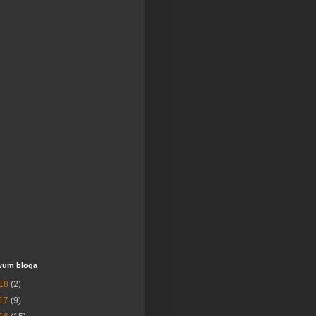
wum bloga
18
(2)
17
(9)