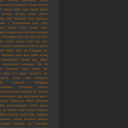
mia morska
akrobacje
anna
icz
atens
austria
auto
azure window
ch
baloty
baltic bees
baltyk
barok
beauty
beczka
belly dance
mny
bhp
białystok
bieg
bizuteria
wska i Tomaszewski
blok
bloki
nka
bluzka
bmx
brama
broń
rska
bungee
buty
centralne muzeum
e
cheerleders
chill
city
class of 2011
mm
cowes
croatia
cross
cup
cypr
czaszka
czekolada
czerwona wieża
400
deska
diver
dla fotografa
dni
dominika
drzwi
dym
dzien
dzwig
 naświetlanie
dźwigi
ego
ekipa
ektachrome
ewolucje
f16
f5
ok
falochron
farby
firanki
fire
w
flaga
flex sopot
foma100
for
rapher
forest
fotki
fotografia
rafia rodzinna
fotografia
formatowa
fotografia ślubna
ążka
fotoobrazy
fotopan HL
fuckery
lovers
garaż
gips
girls
gitara
green
łupoty
hulajnoga
ilford
industrial
cław
inwentaryzacja wraku
jeans
ie
jet
kaczki
karty
kałuża
kingzajz
kloda
kobiety
kodak
kolej
kolekcja
kolumna
komin
kominek
komory
resyjne
komórka
kon
koszulka