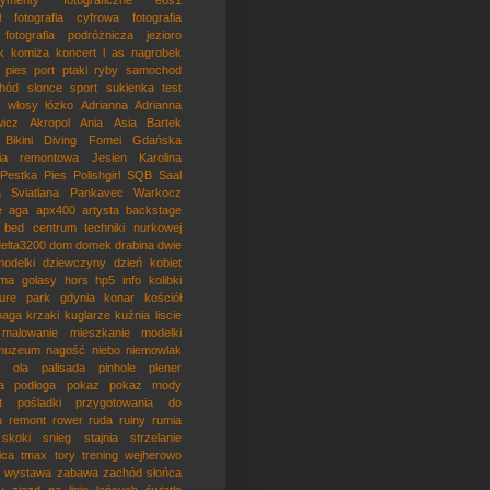
rymenty fotograficzne
eos1
ł
fotografia cyfrowa
fotografia
fotografia podróżnicza
jezioro
k
komiża
koncert
l as
nagrobek
pies
port
ptaki
ryby
samochod
hód
slonce
sport
sukienka
test
włosy
łózko
Adrianna
Adrianna
icz
Akropol
Ania
Asia
Bartek
Bikini
Diving
Fomei
Gdańska
nia remontowa
Jesien
Karolina
Pestka Pies
Polishgirl
SQB
Saal
a
Sviatlana Pankavec
Warkocz
e
aga
apx400
artysta
backstage
bed
centrum techniki nurkowej
delta3200
dom
domek
drabina
dwie
odelki
dziewczyny
dzień kobiet
oma
golasy
hors
hp5
info
kolibki
ture park gdynia
konar
kościół
maga
krzaki
kuglarze
kuźnia
liscie
malowanie
mieszkanie
modelki
muzeum
nagość
niebo
niemowlak
ola
palisada
pinhole
plener
a
podłoga
pokaz
pokaz mody
t
pośladki
przygotowania do
u
remont
rower
ruda
ruiny
rumia
skoki
snieg
stajnia
strzelanie
ica
tmax
tory
trening
wejherowo
wystawa
zabawa
zachód słońca