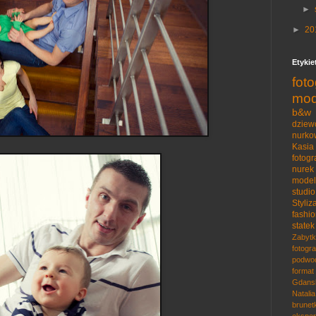
►
►
20
Etykie
fot
mod
b&w
dziew
nurko
Kasia
fotog
nurek
model
studio
Styliz
fashi
statek
Zabytk
fotogr
podwo
format
Gdans
Natalia
brunet