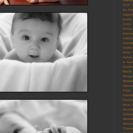
zawod
2015
Ka
Ami
zającz
jezioro
Coma 
Dorota
Esensa
solidar
Gdyńsk
Graflex
Hania
Judyta
w kuźn
Smolins
Maciej
Miazga
Motław
Obsses
Pablo
Patrull
Piechc
show
Secesj
Sylwes
Weroni
Wrzesz
Chauve