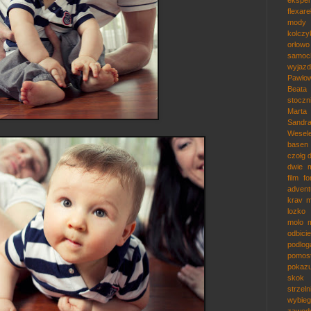
ekspe
flexare
mody
kolczy
orłowo
samoc
wyjazd
Pawłow
Beata
stocz
Marta
Sandr
Wesel
basen
czołg
dwie m
film
f
adven
krav 
lozko
molo
odbicie
podlog
pomos
pokaz
skok
strzeln
wybieg