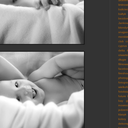
akade
liminow
balicte
bałtyk
bezdo
Janko
blondy
snajpe
morski
club
c
cyprus
delta 
otwarte
długie
filmowa
facebo
firesho
photog
fotog
wielko
fotoksi
future 
bay
g
inowro
jedzen
klasyk
kolory
dekomp