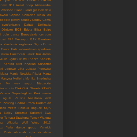
y
zjazd na linie
łańcuch
światło
35mm
911
Aerial hoop
Aleksandra
Attersee
Blond
Blond girl
Bolesław
kowski
Caprice
Chmielno ludka las
 odbicie płetwy schody
Chudy
Coma
symfonicznie
Dahab
Delfinalia
Dżejson
ECS
Edyta Eliza
Egipt
i pole dance
Europejskie centrum
nosci
FP4
Flexsopot
GAK
Garnizon
a akademia kuglarska
Gigus
Gozo
Grece
Hala widowiskowo sportowa
Harem
Haremclub
Jarek Kur
Jaśko
Julka
Jędrek
KOMH
Kacza
Kobieta
i
Konrad
Kret
Krystian
Krzysztof
ki
Legowo
Lilka
Lukasz Piorewicz
Malta
Mania Nowicka-Pikuła
Marta
Martyna
Mellieha
Monika Smolinska
a
My way sopot
Niedackie
ive studio
Olek
Orlik
Otwarta
PAWO
Parada Niepodleglosci
Park oliwski
a aguila
Paulina Anastasia Wolf
in
Piercing
Podróż
Praca
Radom air
Rock meets Rokoko
Rogucki
SQA
a
Slajdy
Stocznia
Sukienki Ewa
ter
Tomasz Stachura
Tomek
Waletta
ka
Wiktoria
Wolf
Wośp 2013
cz
Yalla dance group
Yannick
t
Zosia
abradab
agfa
air show