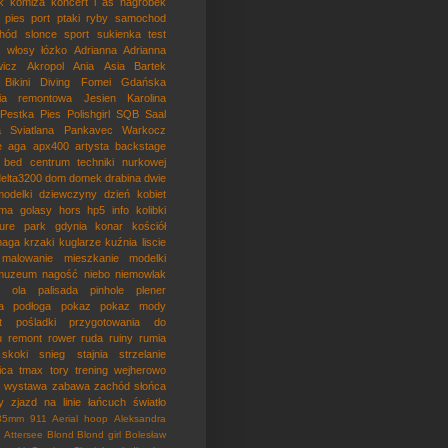
k
komiża
koncert
l as
nagrobek
pies
port
ptaki
ryby
samochod
hód
slonce
sport
sukienka
test
włosy
łózko
Adrianna
Adrianna
icz
Akropol
Ania
Asia
Bartek
Bikini
Diving
Fomei
Gdańska
nia remontowa
Jesien
Karolina
Pestka Pies
Polishgirl
SQB
Saal
a
Sviatlana Pankavec
Warkocz
e
aga
apx400
artysta
backstage
bed
centrum techniki nurkowej
delta3200
dom
domek
drabina
dwie
odelki
dziewczyny
dzień kobiet
oma
golasy
hors
hp5
info
kolibki
ture park gdynia
konar
kościół
maga
krzaki
kuglarze
kuźnia
liscie
malowanie
mieszkanie
modelki
muzeum
nagość
niebo
niemowlak
ola
palisada
pinhole
plener
a
podłoga
pokaz
pokaz mody
t
pośladki
przygotowania do
u
remont
rower
ruda
ruiny
rumia
skoki
snieg
stajnia
strzelanie
ica
tmax
tory
trening
wejherowo
wystawa
zabawa
zachód słońca
y
zjazd na linie
łańcuch
światło
35mm
911
Aerial hoop
Aleksandra
Attersee
Blond
Blond girl
Bolesław