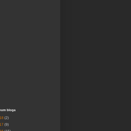
wum bloga
18
(2)
17
(9)