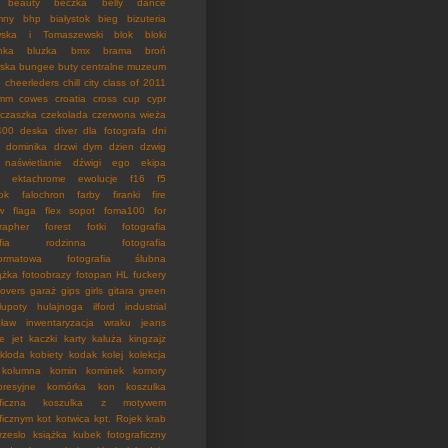
beauty
beczka
belly dance
mny
bhp
białystok
bieg
bizuteria
wska i Tomaszewski
blok
bloki
nka
bluzka
bmx
brama
broń
rska
bungee
buty
centralne muzeum
e
cheerleders
chill
city
class of 2011
mm
cowes
croatia
cross
cup
cypr
czaszka
czekolada
czerwona wieża
400
deska
diver
dla fotografa
dni
dominika
drzwi
dym
dzien
dzwig
 naświetlanie
dźwigi
ego
ekipa
ektachrome
ewolucje
f16
f5
ok
falochron
farby
firanki
fire
w
flaga
flex sopot
foma100
for
rapher
forest
fotki
fotografia
rafia rodzinna
fotografia
formatowa
fotografia ślubna
ążka
fotoobrazy
fotopan HL
fuckery
lovers
garaż
gips
girls
gitara
green
łupoty
hulajnoga
ilford
industrial
cław
inwentaryzacja wraku
jeans
ie
jet
kaczki
karty
kałuża
kingzajz
kloda
kobiety
kodak
kolej
kolekcja
kolumna
komin
kominek
komory
resyjne
komórka
kon
koszulka
ficzna
koszulka z motywem
ficznym
kot
kotwica
kpt. Rojek
krab
rzeslo
książka
kubek fotograficzny