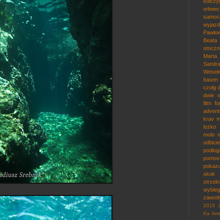
kolczy
orłowo
samoc
wyjazd
Pawłow
Beata
stocz
Marta
Sandr
Wesel
basen
czołg
dwie m
film
f
adven
krav 
lozko
molo
odbicie
podlog
pomos
pokaz
skok
strzeln
wybieg
zawod
2015
Ka
Ami