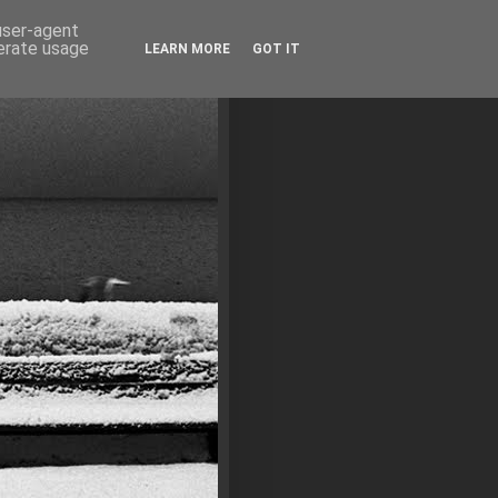
 user-agent
nerate usage
LEARN MORE
GOT IT