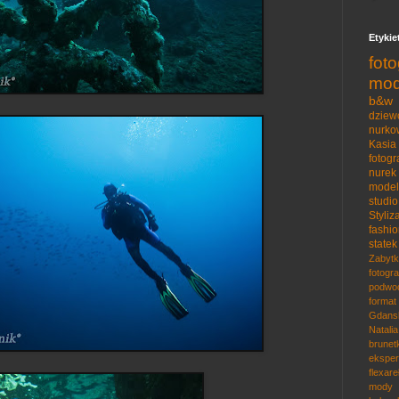
Etykie
fot
mod
b&w
dziew
nurko
Kasia
fotog
nurek
model
studio
Styliz
fashi
statek
Zabytk
fotogr
podwo
format
Gdans
Natalia
brunet
ekspe
flexare
mody