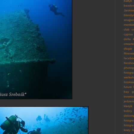
bałtyk
bezdo
Janko
blondy
snajpe
morski
club
c
cyprus
delta 
otwarte
długie
filmowa
facebo
firesho
photog
fotog
wielko
fotoksi
future 
bay
g
inowro
jedzen
klasyk
kolory
dekomp
fotogra
fotogra
kraty
k