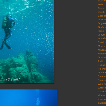
zającz
jezioro
Coma 
Dorota
Esensa
solidar
Gdyńsk
Graflex
Hania
Judyta
w kuźn
Smolins
Maciej
Miazga
Motław
Obsses
Pablo
Patrull
Piechc
show
Secesj
Sylwes
Weroni
Wrzesz
Chauve
akade
liminow
balicte