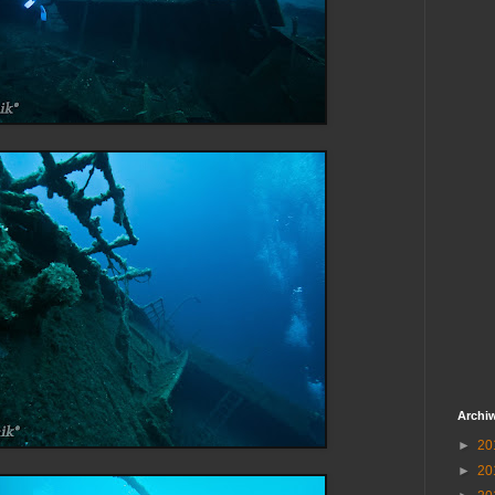
Archi
►
20
►
20