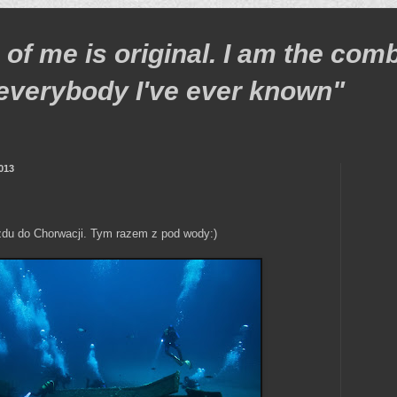
 of me is original. I am the com
f everybody I've ever known"
013
azdu do Chorwacji. Tym razem z pod wody:)