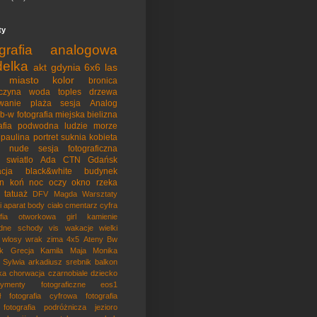
ty
ografia analogowa
elka
akt
gdynia
6x6
las
miasto
kolor
bronica
czyna
woda
toples
drzewa
wanie
plaża
sesja
Analog
b-w
fotografia miejska
bielizna
rafia podwodna
ludzie
morze
paulina
portret
suknia
kobieta
nude
sesja fotograficzna
swiatlo
Ada
CTN
Gdańsk
acja
black&white
budynek
on
koń
noc
oczy
okno
rzeka
tatuaż
DFV
Magda
Warsztaty
i
aparat
body
ciało
cmentarz
cyfra
afia otworkowa
girl
kamienie
dne
schody
vis
wakacje
wielki
wlosy
wrak
zima
4x5
Ateny
Bw
k
Grecja
Kamila
Maja
Monika
Sylwia
arkadiusz srebnik
balkon
ka
chorwacja
czarnobiale
dziecko
rymenty fotograficzne
eos1
ł
fotografia cyfrowa
fotografia
fotografia podróżnicza
jezioro