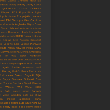
kowski
Caprice
Chmielno ludka las
 odbicie płetwy schody
Chudy
Coma
symfonicznie
Dahab
Delfinalia
Dżejson
ECS
Edyta Eliza
Egipt
i pole dance
Europejskie centrum
nosci
FP4
Flexsopot
GAK
Garnizon
a akademia kuglarska
Gigus
Gozo
Grece
Hala widowiskowo sportowa
Harem
Haremclub
Jarek Kur
Jaśko
Julka
Jędrek
KOMH
Kacza
Kobieta
i
Konrad
Kret
Krystian
Krzysztof
ki
Legowo
Lilka
Lukasz Piorewicz
Malta
Mania Nowicka-Pikuła
Marta
Martyna
Mellieha
Monika Smolinska
a
My way sopot
Niedackie
ive studio
Olek
Orlik
Otwarta
PAWO
Parada Niepodleglosci
Park oliwski
a aguila
Paulina Anastasia Wolf
in
Piercing
Podróż
Praca
Radom air
Rock meets Rokoko
Rogucki
SQA
a
Slajdy
Stocznia
Sukienki Ewa
ter
Tomasz Stachura
Tomek
Waletta
ka
Wiktoria
Wolf
Wośp 2013
cz
Yalla dance group
Yannick
t
Zosia
abradab
agfa
air show
mia morska
akrobacje
anna
icz
atens
austria
auto
azure window
ch
baloty
baltic bees
baltyk
barok