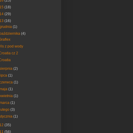
16
(15)
15
(18)
14
(29)
13
(16)
grudnia
(1)
października
(4)
Graflex
Vis z pod wody
Croatia cz 2
Croatia
sierpnia
(2)
lipca
(1)
czerwca
(1)
maja
(1)
kwietnia
(1)
marca
(1)
lutego
(3)
stycznia
(1)
12
(35)
11
(56)